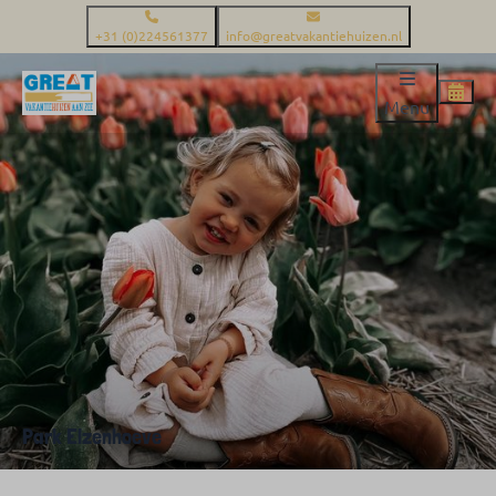
+31 (0)224561377
info@greatvakantiehuizen.nl
Menu
Park Elzenhoeve