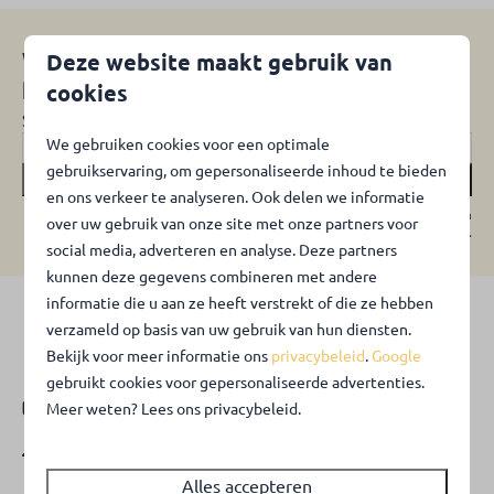
Wij houden je graag op de
Deze website maakt gebruik van
hoogte!
cookies
Schrijf je in voor de nieuwsbrief.
We gebruiken cookies voor een optimale
gebruikservaring, om gepersonaliseerde inhoud te bieden
Inschrijven
en ons verkeer te analyseren. Ook delen we informatie
Beveiligd door reCaptcha,
privacybeleid
en
servicevoorwaarden
zijn van
over uw gebruik van onze site met onze partners voor
toepassing.
social media, adverteren en analyse. Deze partners
kunnen deze gegevens combineren met andere
informatie die u aan ze heeft verstrekt of die ze hebben
verzameld op basis van uw gebruik van hun diensten.
Veilig betalen
Bekijk voor meer informatie ons
privacybeleid
.
Google
gebruikt cookies voor gepersonaliseerde advertenties.
Contact
Meer weten? Lees ons privacybeleid.
Belkmerweg 79B
1753 KD Sint Maartenszee
Alles accepteren