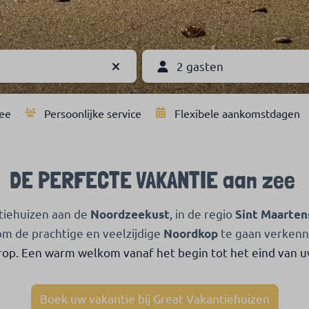
2 gasten
zee
Persoonlijke service
Flexibele aankomstdagen
DE PERFECTE VAKANTIE aan zee
tiehuizen aan de
, in de regio
Noordzeekust
Sint Maarten
 om de prachtige en veelzijdige
te gaan verken
Noordkop
op. Een warm welkom vanaf het begin tot het eind van u
Boek uw vakantie bij Great Vakantiehuizen