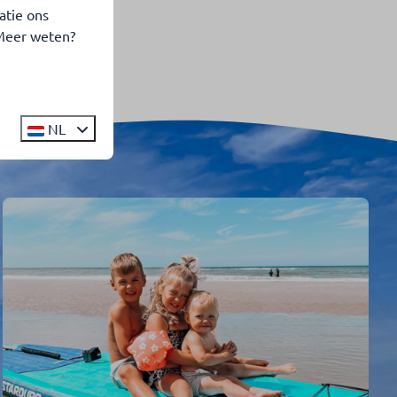
atie ons
 Meer weten?
NL