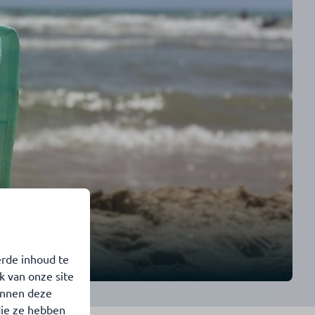
erde inhoud te
k van onze site
unnen deze
die ze hebben