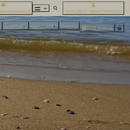
akantiehuizen.nl
MIJN GREAT VAKANTIEHUIZEN
Informatie
Over GREAT
Contact
Zoek & Boek