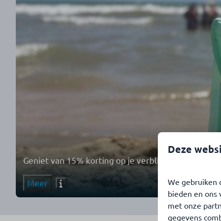
Deze websi
Geniet van 15% korting op je verblijf in juli en au
We gebruiken c
Meer
bieden en ons 
met onze partn
gegevens combi