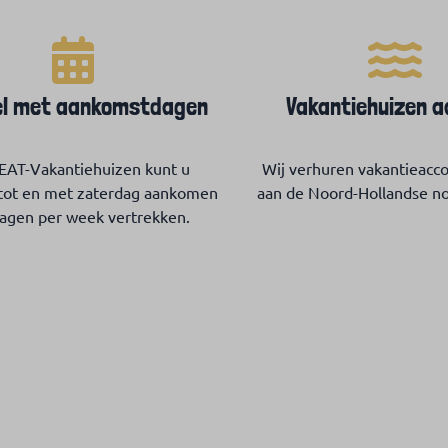
el met aankomstdagen
Vakantiehuizen a
REAT-Vakantiehuizen kunt u
Wij verhuren vakantieac
ot en met zaterdag aankomen
aan de Noord-Hollandse n
dagen per week vertrekken.
Wat onze gasten zeggen...
Lees al onze beoordelingen