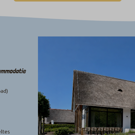
commodatie
bad)
ltes