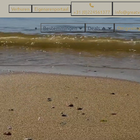
Verhuren
Eigenarenportaal
+31 (0)224561377
info@greatv
Bestemmingen
Deals 🔥
Omgeving