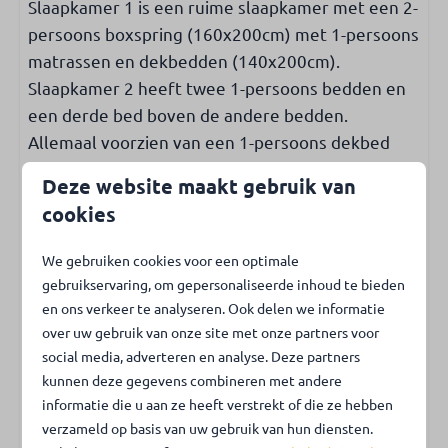
Slaapkamer 1 is een ruime slaapkamer met een 2-
Toegankelijkheid
persoons boxspring (160x200cm) met 1-persoons
Gelijkvloers
matrassen en dekbedden (140x200cm).
Slaapkamer op begane grond
Slaapkamer 2 heeft twee 1-persoons bedden en
Badkamer op begane grond
een derde bed boven de andere bedden.
Allemaal voorzien van een 1-persoons dekbed
Kinderen & Familie
(140x200cm).
Deze website maakt gebruik van
Kinderstoel
Terras-tuin
cookies
Kinderbed
Vanuit het chalet stapt u direct op het terras. De
We gebruiken cookies voor een optimale
heerlijke tuin met gazon zorgt voor een
Buiten
gebruikservaring, om gepersonaliseerde inhoud te bieden
ongestoorde vakantie.
en ons verkeer te analyseren. Ook delen we informatie
Tuin met gazon
over uw gebruik van onze site met onze partners voor
Park Campanula / Zwembad
Tuin met privacy
social media, adverteren en analyse. Deze partners
Op het park is een overdekt zwembad, de
Tuin volledig omheind
kunnen deze gegevens combineren met andere
toegang is gratis voor huurders van het chalet.
informatie die u aan ze heeft verstrekt of die ze hebben
Voor de overige faciliteiten van Campanula
Faciliteiten park
verzameld op basis van uw gebruik van hun diensten.