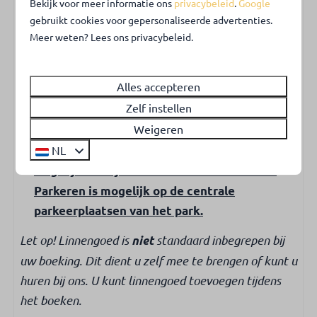
Bekijk voor meer informatie ons
privacybeleid
.
Google
kunnen gasten (tegen) betaling gebruik maken
Overdekt zwembad
gebruikt cookies voor gepersonaliseerde advertenties.
(sauna, minigolf, wasserette).
Openbare sauna (tegen betaling)
Meer weten? Lees ons privacybeleid.
Wasserette (tegen betaling)
Overig
Alles accepteren
Er is
1 huisdier toegestaan
in het chalet
Zelf instellen
Gratis wifi en gratis Airco
Weigeren
Roken is
niet toegestaan
.
U kunt niet bij het chalet parkeren.
Wel is het
NL
mogelijk om bij het chalet in en uit te laden
.
Parkeren is mogelijk op de centrale
parkeerplaatsen van het park.
Let op! Linnengoed is
standaard inbegrepen bij
niet
uw boeking. Dit dient u zelf mee te brengen of kunt u
huren bij ons. U kunt linnengoed toevoegen tijdens
het boeken.