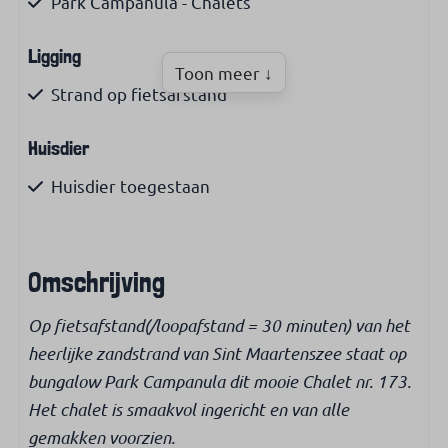
Park Campanula - Chalets
Ligging
Toon meer ↓
Strand op fietsafstand
Huisdier
Huisdier toegestaan
Woonruimte
Omschrijving
Woonoppervlakte (m²): 50
Roken niet toegestaan
Op fietsafstand(/loopafstand = 30 minuten) van het
heerlijke zandstrand van Sint Maartenszee staat op
Keuken
bungalow Park Campanula dit mooie Chalet nr. 173.
Filter koffiezetapparaat
Het chalet is smaakvol ingericht en van alle
Waterkoker
gemakken voorzien.