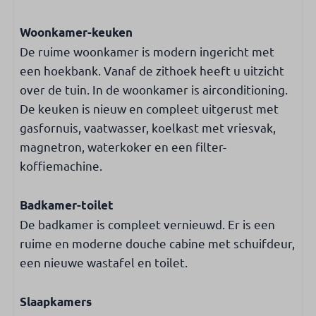
Vaatwasser
Magnetron
Woonkamer-keuken
Koelkast met vriesvak
De ruime woonkamer is modern ingericht met
een hoekbank. Vanaf de zithoek heeft u uitzicht
Slaapkamer
over de tuin. In de woonkamer is airconditioning.
Aantal tweepersoonsbedden: 1
De keuken is nieuw en compleet uitgerust met
Aantal eenpersoonsbedden: 3
gasfornuis, vaatwasser, koelkast met vriesvak,
magnetron, waterkoker en een filter-
Verwarmen & koelen
koffiemachine.
Airconditioning
Badkamer-toilet
De badkamer is compleet vernieuwd. Er is een
Internet & TV
ruime en moderne douche cabine met schuifdeur,
Gratis WiFi
een nieuwe wastafel en toilet.
Smart TV
Nederlandse & internationale TV-zenders
Slaapkamers