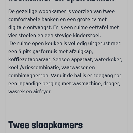
Wassen & drogen
De gezellige woonkamer is voorzien van twee
Wasmachine
comfortabele banken en een grote tv met
Wasdroger
digitale ontvangst. Er is een ruime eettafel met
vier stoelen en een stevige kinderstoel.
Verwarmen & koelen
De ruime open keuken is volledig uitgerust met
Centrale verwarming
een 5-pits gasfornuis met afzuigkap,
Airconditioning
koffiezetapparaat, Senseo-apparaat, waterkoker,
koel-/vriescombinatie, vaatwasser en
Internet & TV
combimagnetron. Vanuit de hal is er toegang tot
een inpandige berging met wasmachine, droger,
Gratis WiFi
wasrek en airfryer.
Smart TV
Nederlandse & internationale TV-zenders
Veiligheid
Twee slaapkamers
Rookmelder