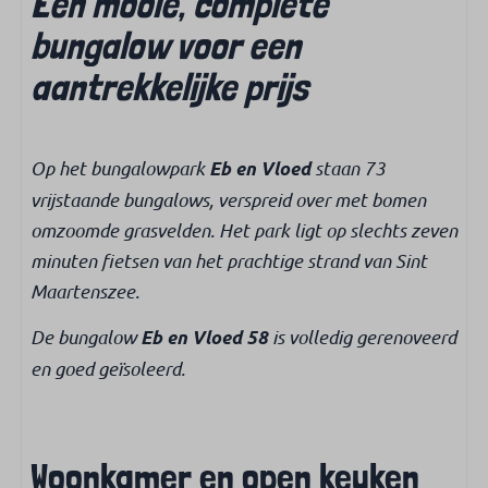
Een mooie, complete
Senseo
Waterkoker
bungalow voor een
Vaatwasser
aantrekkelijke prijs
Magnetron
Combimagnetron
Koelkast met vriesvak
Op het bungalowpark
staan 73
Eb en Vloed
vrijstaande bungalows, verspreid over met bomen
Badkamer
omzoomde grasvelden. Het park ligt op slechts zeven
Inloopdouche
minuten fietsen van het prachtige strand van Sint
Apart toilet
Maartenszee.
De bungalow
is volledig gerenoveerd
Slaapkamer
Eb en Vloed 58
en goed geïsoleerd.
Aantal tweepersoonsbedden: 1
Stapelbed: 1
Kledingkast
Woonkamer en open keuken