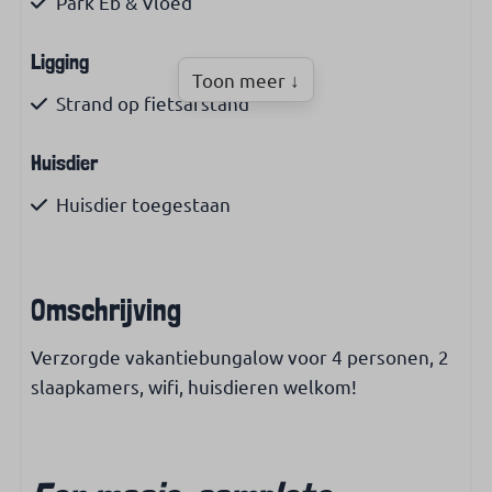
Park Eb & Vloed
Ligging
Toon meer ↓
Strand op fietsafstand
Huisdier
Huisdier toegestaan
Woonruimte
Omschrijving
Woonoppervlakte (m²): 70
Roken niet toegestaan
Verzorgde vakantiebungalow voor 4 personen, 2
Serre
slaapkamers, wifi, huisdieren welkom!
Keuken
Filter koffiezetapparaat