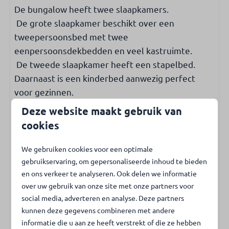
Koolmonoxidemelder
De bungalow heeft twee slaapkamers.
De grote slaapkamer beschikt over een
Toegankelijkheid
tweepersoonsbed met twee
eenpersoonsdekbedden en veel kastruimte.
Gelijkvloers
De tweede slaapkamer heeft een stapelbed.
Slaapkamer op begane grond
Daarnaast is een kinderbed aanwezig perfect
Badkamer op begane grond
voor gezinnen.
Kinderen & Familie
Deze website maakt gebruik van
cookies
Kinderstoel
Kinderbed
Badkamer
We gebruiken cookies voor een optimale
gebruikservaring, om gepersonaliseerde inhoud te bieden
Buiten
De badkamer is uitgerust met een gelijkvloerse
en ons verkeer te analyseren. Ook delen we informatie
over uw gebruik van onze site met onze partners voor
(regen)douche en een wastafel met spiegel en
Tuin met gazon
social media, adverteren en analyse. Deze partners
kast.
Tuin met privacy
kunnen deze gegevens combineren met andere
Het onlangs gerenoveerde toilet bevindt zich
Tuin op het zuiden
informatie die u aan ze heeft verstrekt of die ze hebben
naast de badkamer.
Tuin volledig omheind