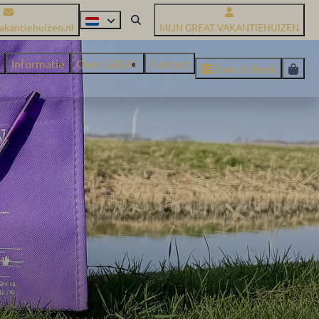
akantiehuizen.nl
MIJN GREAT VAKANTIEHUIZEN
Informatie
Over GREAT
Contact
Zoek & Boek