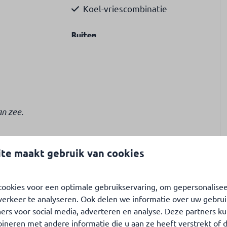
Koel-vriescombinatie
Buiten
Tuin gedeeltelijk omheind
Barbecue
 internationale
Eigen parkeerplaats
an zee.
te maakt gebruik van cookies
rtabele zithoek voor 4 personen, met een 2- en 3-
 kijkt uit op het terras. Vanuit de woonkamer kom je
. De gehele accommodatie is voorzien van centrale
ookies voor een optimale gebruikservaring, om gepersonalise
ndse en Duitse zenders. Gratis wifi is beschikbaar.
verkeer te analyseren. Ook delen we informatie over uw gebrui
ers voor social media, adverteren en analyse. Deze partners k
neren met andere informatie die u aan ze heeft verstrekt of 