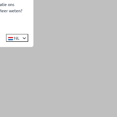
atie ons
 Meer weten?
NL