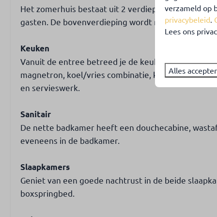
verzameld op b
Het zomerhuis bestaat uit 2 verdiepingen, maar all
privacybeleid
.
gasten. De bovenverdieping wordt reeds bewoond e
Lees ons privac
Keuken
Vanuit de entree betreed je de keuken. Hier vind je 
Alles accepte
magnetron, koel/vries combinatie, koffiezetappara
en servieswerk.
Sanitair
De nette badkamer heeft een douchecabine, wastafe
eveneens in de badkamer.
Slaapkamers
Geniet van een goede nachtrust in de beide slaapk
boxspringbed.