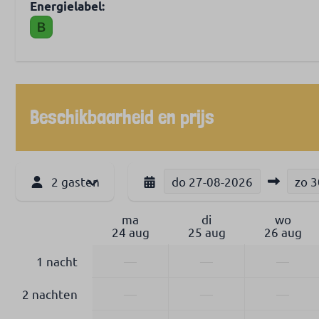
Energielabel:
Beschikbaarheid en prijs
2 gasten
do
27-08-2026
zo
3
ma
di
wo
24 aug
25 aug
26 aug
1 nacht
—
—
—
2 nachten
—
—
—