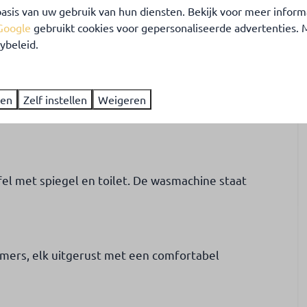
asis van uw gebruik van hun diensten. Bekijk voor meer inform
een de benedenverdieping staat ter beschikking voor
Google
gebruikt cookies voor gepersonaliseerde advertenties.
n heeft een eigen ingang en tuin.
ybeleid.
alles wat je nodig hebt, inclusief een combi
ren
Zelf instellen
Weigeren
at, waterkoker, vaatwasmachine en voldoende glas-
l met spiegel en toilet. De wasmachine staat
amers, elk uitgerust met een comfortabel