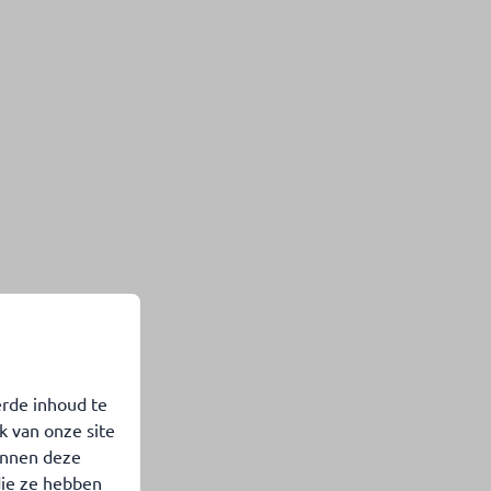
erde inhoud te
k van onze site
unnen deze
die ze hebben