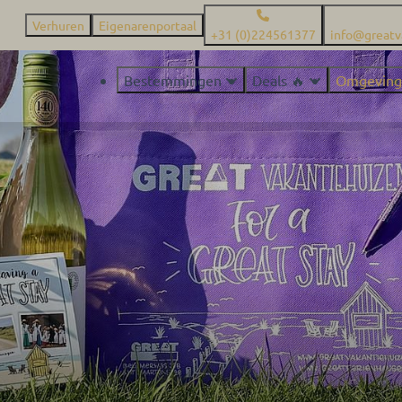
Verhuren
Eigenarenportaal
+31 (0)224561377
info@greatv
Bestemmingen
Deals 🔥
Omgeving