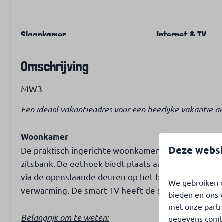
Slaapkamer
Internet & TV
Aantal tweepersoonsbedden: 2
Gratis WiFi
Omschrijving
Smart TV
Nederlandse &
MW3
TV-zenders
Een ideaal vakantieadres voor een heerlijke vakantie a
Woonkamer
Deze websi
De praktisch ingerichte woonkamer heeft een comfo
zitsbank. De eethoek biedt plaats aan 4 personen en
via de openslaande deuren op het betegelde terras
We gebruiken c
verwarming. De smart TV heeft de standaard Nederla
bieden en ons 
met onze partn
Belangrijk om te weten:
gegevens combi