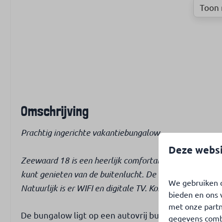
Toon 
Slaapkamer
Wassen & drogen
Omschrijving
Aantal eenpersoonsbedden: 4
Wasmachine
Stapelbed: 1
Prachtig ingerichte vakantiebungalow.
Deze websi
Internet & TV
Toegankelijkheid
Zeewaard 18 is een heerlijk comfortabel ingerichte bun
Gratis WiFi
Gelijkvloers
kunt genieten van de buitenlucht. De inrichting is bi
We gebruiken c
Nederlandse & internationale
Rolstoelvriend
Natuurlijk is er WIFI en digitale TV. Kortom heerlijke 
bieden en ons 
TV-zenders
Slaapkamer o
met onze partn
Badkamer op 
De bungalow ligt op een autovrij bungalowpark, par
gegevens combi