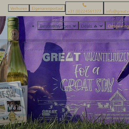
Verhuren
Eigenarenportaal
+31 (0)224561377
info@greatv
Bestemmingen
Deals 🔥
Omgeving