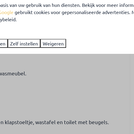
aar goed toeven is. De bungalow heeft een moderne
asis van uw gebruik van hun diensten. Bekijk voor meer inform
Google
gebruikt cookies voor gepersonaliseerde advertenties.
ybeleid.
gitale TV, heerlijke zithoek en gratis WIFI. Moderne
met vriesvakje, Senseo koffiezetapparaat en
ren
Zelf instellen
Weigeren
wasmeubel.
klapstoeltje, wastafel en toilet met beugels.