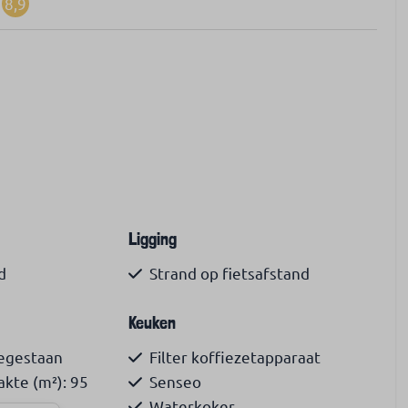
8,9
Ligging
d
Strand op fietsafstand
Keuken
oegestaan
Filter koffiezetapparaat
kte (m²): 95
Senseo
Waterkoker