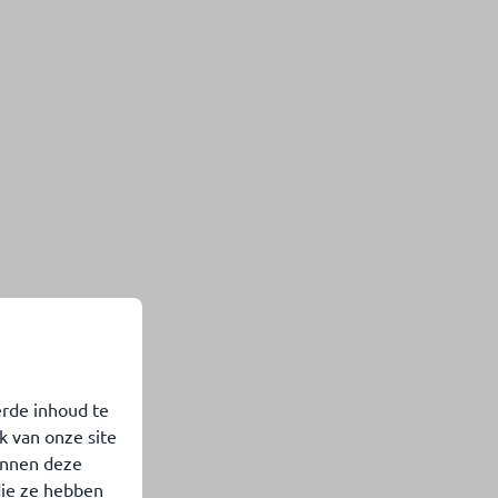
erde inhoud te
k van onze site
unnen deze
die ze hebben