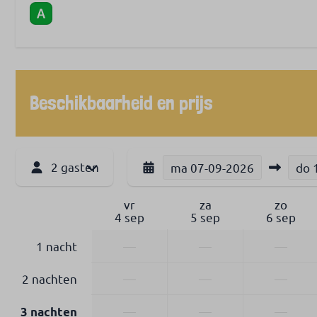
Beschikbaarheid en prijs
2 gasten
ma
07-09-2026
do
vr
za
zo
4 sep
5 sep
6 sep
1 nacht
—
—
—
2 nachten
—
—
—
—
—
—
3 nachten