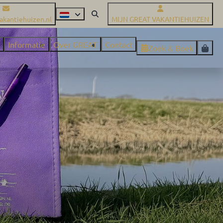
akantiehuizen.nl
MIJN GREAT VAKANTIEHUIZEN
Informatie
Over GREAT
Contact
Zoek & Boek