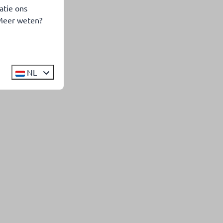
atie ons
 Meer weten?
NL