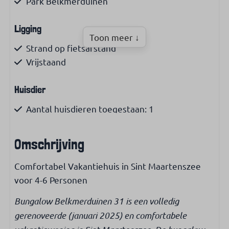
Park Belkmerduinen
Ligging
Toon meer ↓
Strand op fietsafstand
Vrijstaand
Huisdier
Aantal huisdieren toegestaan: 1
Huisdier toegestaan
Omschrijving
Woonruimte
Comfortabel Vakantiehuis in Sint Maartenszee
Woonoppervlakte (m²): 73
voor 4-6 Personen
Roken niet toegestaan
Bungalow Belkmerduinen 31 is een volledig
Keuken
gerenoveerde (januari 2025) en comfortabele