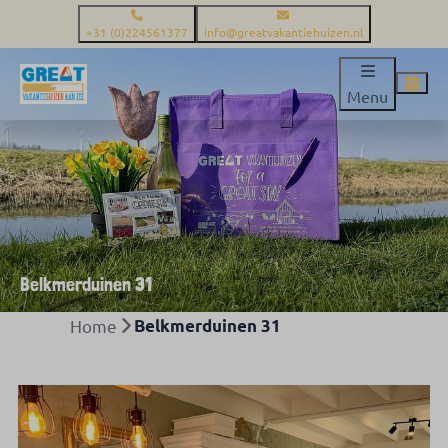
+31 (0)224561377
info@greatvakantiehuizen.nl
Menu
Belkmerduinen 31
Home
Belkmerduinen 31