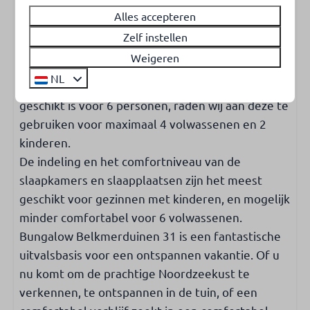
brandblusser aanwezig.
Alles accepteren
Sport- en speelveld
Oplaadpunt voor elektrische auto's
Zelf instellen
Belkmerduinen 31 is ideaal voor een gezin met
Weigeren
kinderen en biedt voldoende ruimte voor een
NL
comfortabel verblijf. Hoewel de bungalow
geschikt is voor 6 personen, raden wij aan deze te
gebruiken voor maximaal 4 volwassenen en 2
kinderen.
De indeling en het comfortniveau van de
slaapkamers en slaapplaatsen zijn het meest
geschikt voor gezinnen met kinderen, en mogelijk
minder comfortabel voor 6 volwassenen.
Bungalow Belkmerduinen 31 is een fantastische
uitvalsbasis voor een ontspannen vakantie. Of u
nu komt om de prachtige Noordzeekust te
verkennen, te ontspannen in de tuin, of een