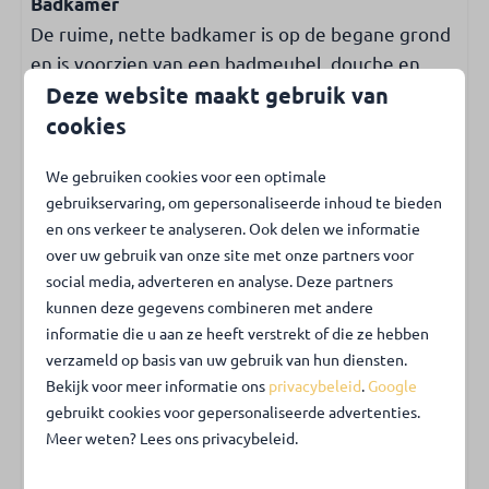
Badkamer
Slaapkamer op begane grond
De ruime, nette badkamer is op de begane grond
Badkamer op begane grond
en is voorzien van een badmeubel, douche en
toilet.
Deze website maakt gebruik van
Kinderen & Familie
cookies
Kinderstoel
Tuin en buitenruimte
Traphekje
We gebruiken cookies voor een optimale
De heerlijke tuin is volledig omheind en biedt
gebruikservaring, om gepersonaliseerde inhoud te bieden
veel privacy. Het betegelde terras is uitgerust
Buiten
en ons verkeer te analyseren. Ook delen we informatie
met voldoende tuinstoelen en 2 ligstoelen,
over uw gebruik van onze site met onze partners voor
perfect om te ontspannen in de buitenlucht.
Tuin met gazon
social media, adverteren en analyse. Deze partners
Tuin met privacy
kunnen deze gegevens combineren met andere
Tuin volledig omheind
Extra
informatie die u aan ze heeft verstrekt of die ze hebben
Terrasmeubilair
- Parkeren kan op de algemene parkeerplaats van
verzameld op basis van uw gebruik van hun diensten.
Bekijk voor meer informatie ons
privacybeleid
.
Google
Ligstoelen
het park. Direct gelegen tegenover bungalow 31.
gebruikt cookies voor gepersonaliseerde advertenties.
Openbare laadpaal op parkeerplaats
- Er is 1 huisdier toegestaan in Belkmerduinen 31.
Meer weten? Lees ons privacybeleid.
(Op aanvraag zijn 2 huisdieren toegestaan)
Faciliteiten park
- Voor uw veiligheid zijn een rookmelder en