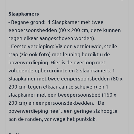
Horren
Slaapkamers
Verwarmen & koelen
- Begane grond: 1 Slaapkamer met twee
eenpersoonsbedden (80 x 200 cm, deze kunnen
Centrale verwarming
tegen elkaar aangeschoven worden).
Vloerverwarming
- Eerste verdieping: Via een vernieuwde, steile
Internet & TV
trap (zie ook foto) met leuning bereikt u de
bovenverdieping. Hier is de overloop met
Satelliet TV
voldoende opbergruimte en 2 slaapkamers. 1
Smart TV
Slaapkamer met twee eenpersoonsbedden (80 x
Nederlandse & internationale TV-zenders
200 cm, tegen elkaar aan te schuiven) en 1
slaapkamer met een tweepersoonsbed (160 x
Veiligheid
200 cm) en eenpersoonsdekbedden. De
Rookmelder
bovenverdieping heeft een geringe stahoogte
aan de randen, vanwege het puntdak.
Toegankelijkheid