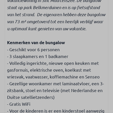
vakantiewoning in Sint Maartenszee. De bungalow
Filter koffiezetapparaat
staat op park Belkmerduinen en is op fietsafstand
Senseo
van het strand. De eigenaren hebben deze bungalow
Waterkoker
Oven
van 73 m² omgetoverd tot een heerlijk verblijf waar
Koelkast met vriesvak
u optimaal kunt genieten van uw vakantie.
Gaskookplaat
Kenmerken van de bungalow
Badkamer
- Geschikt voor 6 personen
- 3 slaapkamers en 1 badkamer
Spiegel
- Volledig ingerichte, nieuwe open keuken met
Inloopdouche
gasfornuis, elektrische oven, koelkast met
Wastafelmeubel
vriesvak, vaatwasser, koffiemachine en Senseo
Toilet in badkamer
- Gezellige woonkamer met laminaatvloer, een 3-
zitsbank, stoel en televisie (met Nederlandse en
Slaapkamer
Duitse satellietzenders)
Aantal tweepersoonsbedden: 1
- Gratis WiFi
Aantal eenpersoonsbedden: 4
- Voor de kinderen is er een kinderstoel aanwezig